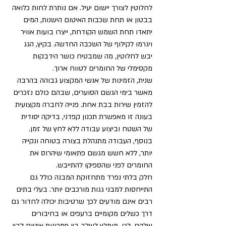
לחלוטין לצורך יישום יעיל. אם נותרת לחות כלואה 
בבטון או תחת שכבות האיטום הישנות, המים 
יתאדו תחת השמש הקודחת, ייצרו בועות אוויר 
ויגרמו לקילוף של השכבה החדשה. בקיץ, הגג 
יבש לחלוטין, מה שמבטיח כושר הידבקות 
מקסימלי של החומרים לטווח ארוך.
שנית, הזמינות של אנשי המקצוע גבוהה בהרבה 
מאשר בימי הגשם הסוערים, שבהם כולם נזכרים 
להזמין שירות בבת אחת. פנייה לחברה מקצועית 
בעונה זו מאפשרת תכנון קפדני, בדיקה יסודית 
של השטח וביצוע עבודה ללא לחץ של זמן. 
בנוסף, העבודה מתנהלת בצורה בטוחה ונקייה 
יותר, ללא חשש מגשם פתאומי שיהרוס את 
החומרים לפני שהספיקו להתייבש.
חלק בלתי נפרד מתחזוקת המבנה כולל גם 
התייחסות למבני גגות מורכבים יותר. בעלי בתים 
רבים אינם מודעים לכך שרטיבות יכולה לחדור גם 
דרך כשלים מקומיים ברעפים או בחיבורים 
שלהם. לכן, מומלץ לשלב בין פתרונות איטום לבין 