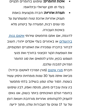
איכות החומרים:
 שימוש בחומרים תקניים 
בעלי תו תקן ישראלי ובינלאומי.
תעודת אחריות:
 חברה מקצועית באמת 
תעניק אחריות ארוכת טווח המשתרעת על 
פני שנים רבות, המעידה על ביטחון מלא 
באיכות העבודה.
לדוגמה, אם אתם מחפשים שירותי 
איטום גגות 
בירושלים
 או באזורים בעלי אקלים ייחודי, חשוב 
לבחור בחברה שמכירה את האתגרים המקומיים, 
את השפעות הקור הקיצוני בחורף ואת פגעי 
השמש בקיץ, ותדע להתאים את סוג החומר 
המדויק למבנה שלכם.
חברת 
מורן איטום
 (מורן המרכז לאיטום ובידוד) 
מביאה איתה מעל 30 שנות מומחיות וניסיון עשיר 
בשטח. הסוד שלנו טמון בשילוב בלתי מתפשר 
בין צוות עובדים מיומן, מנוסה ואמין, לבין שימוש 
בחומרי הגלם האיכותיים ביותר בשוק. אנו גאים 
להעניק ללקוחותינו אחריות מורחבת ויוצאת דופן 
של עד 17 שנים על העבודות שלנו, מתוך ידיעה 