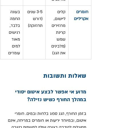
חומרים 
קלים 
3-5 שנים 
בעונה 
אקריליים
ליישום, 
(דורש 
החמה 
מחזירים 
תחזוקה)
בלבד, 
קרינת 
רגישים 
שמש 
מאוד 
(מלבינים 
למים 
את הגג)
עומדים
שאלות ותשובות
מדוע אי אפשר לבצע איטום יסודי 
במהלך החורף כשיש נזילה?
בזמן החורף, הגג ספוג בלחות ובמים. חומרי 
איטום, ובמיוחד יריעות או חומרים במריחה, אינם 
מסוגלים להידבק בצורה יעילה לתשתית רטובה. 