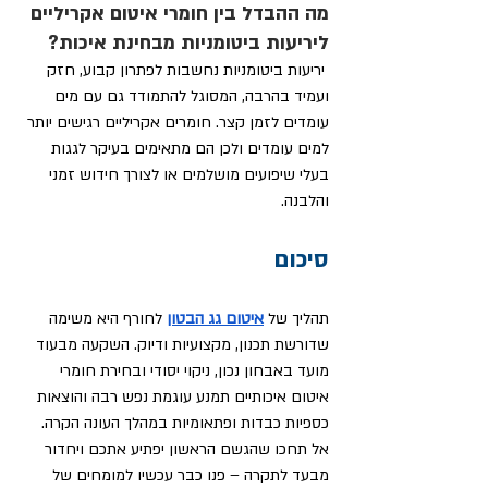
מה ההבדל בין חומרי איטום אקריליים 
ליריעות ביטומניות מבחינת איכות? 
 יריעות ביטומניות נחשבות לפתרון קבוע, חזק 
ועמיד בהרבה, המסוגל להתמודד גם עם מים 
עומדים לזמן קצר. חומרים אקריליים רגישים יותר 
למים עומדים ולכן הם מתאימים בעיקר לגגות 
בעלי שיפועים מושלמים או לצורך חידוש זמני 
והלבנה.
סיכום
תהליך של
איטום גג הבטון
לחורף היא משימה 
שדורשת תכנון, מקצועיות ודיוק. השקעה מבעוד 
מועד באבחון נכון, ניקוי יסודי ובחירת חומרי 
איטום איכותיים תמנע עוגמת נפש רבה והוצאות 
כספיות כבדות ופתאומיות במהלך העונה הקרה. 
אל תחכו שהגשם הראשון יפתיע אתכם ויחדור 
מבעד לתקרה – פנו כבר עכשיו למומחים של 