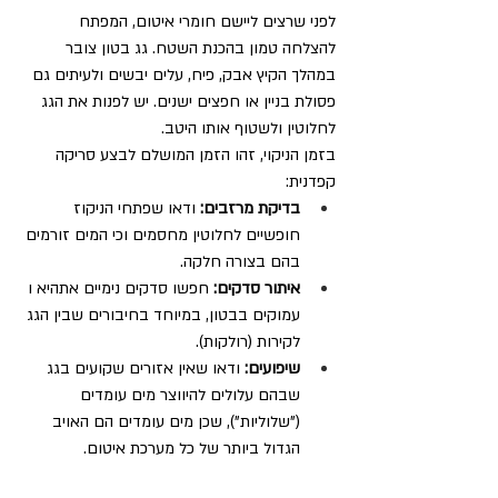
לפני שרצים ליישם חומרי איטום, המפתח 
להצלחה טמון בהכנת השטח. גג בטון צובר 
במהלך הקיץ אבק, פיח, עלים יבשים ולעיתים גם 
פסולת בניין או חפצים ישנים. יש לפנות את הגג 
לחלוטין ולשטוף אותו היטב.
בזמן הניקוי, זהו הזמן המושלם לבצע סריקה 
קפדנית:
בדיקת מרזבים:
 ודאו שפתחי הניקוז 
חופשיים לחלוטין מחסמים וכי המים זורמים 
בהם בצורה חלקה.
איתור סדקים:
 חפשו סדקים נימיים אתהיא ו 
עמוקים בבטון, במיוחד בחיבורים שבין הגג 
לקירות (רולקות).
שיפועים:
 ודאו שאין אזורים שקועים בגג 
שבהם עלולים להיווצר מים עומדים 
("שלוליות"), שכן מים עומדים הם האויב 
הגדול ביותר של כל מערכת איטום.