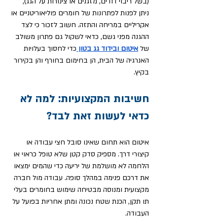
(בשל ריבוי דודים, מזגנים או צינורות על הגג), 
ניתן לפנות לפתרונות של חומרים פוליאוריטניים או 
אקריליים במריחה והתזה. חשוב לזכור כי לצד 
ההגנה מפני גשם, כדאי לשקול גם פתרון משולב 
של 
איטום ובידוד גג בטון
כדי לחסוך בעלויות 
האנרגיה של הבית, הן בחימום בחורף והן בקירור 
בקיץ.
חשיבות המקצועיות: למה לא 
כדאי לעשות זאת לבד?
איטום הוא תחום שאינו סובל חצי עבודה או 
קיצורי דרך. מספיק סדק קטן שלא טופל כראוי או 
הלחמה לא מושלמת של יריעה כדי שהמים ימצאו 
את דרכם פנימה במהלך סופה. עבודה מול חברה 
מקצועית ומנוסה מבטיחה שימוש בחומרים בעלי 
תו תקן, הכנת שטח נכונה ומתן אחריות בפועל על 
העבודה.